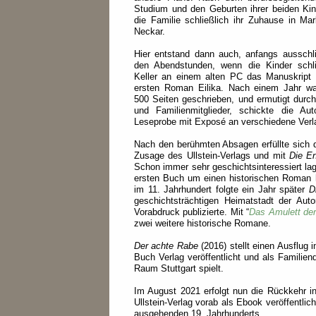
Studium und den Geburten ihrer beiden Kin
die Familie schließlich ihr Zuhause in M
Neckar.
Hier entstand dann auch, anfangs ausschli
den Abendstunden, wenn die Kinder schli
Keller an einem alten PC das Manuskript
ersten Roman Eilika. Nach einem Jahr wa
500 Seiten geschrieben, und ermutigt durc
und Familienmitglieder, schickte die Aut
Leseprobe mit Exposé an verschiedene Verl
Nach den berühmten Absagen erfüllte sich d
Zusage des Ullstein-Verlags und mit
Die E
Schon immer sehr geschichtsinteressiert la
ersten Buch um einen historischen Roman h
im 11. Jahrhundert folgte ein Jahr später
D
geschichtsträchtigen Heimatstadt der Aut
Vorabdruck publizierte. Mit “
Das Amulett der
zwei weitere historische Romane.
Der achte Rabe
(2016) stellt einen Ausflug
Buch Verlag veröffentlicht und als Familie
Raum Stuttgart spielt.
Im August 2021 erfolgt nun die Rückkehr i
Ullstein-Verlag vorab als Ebook veröffentli
ausgehenden 19. Jahrhunderts.